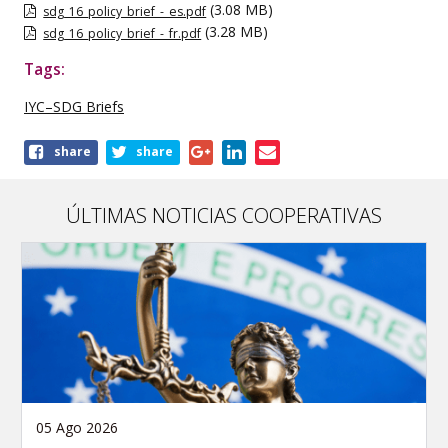
(3.08 MB)
sdg_16_policy_brief_-_es.pdf
(3.28 MB)
sdg_16_policy_brief_-_fr.pdf
Tags:
IYC–SDG Briefs
Share
share
share
this
publication
ÚLTIMAS NOTICIAS COOPERATIVAS
05 Ago 2026