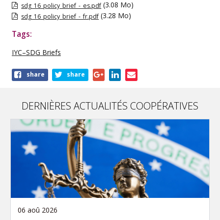
(3.08 Mo)
sdg_16_policy_brief_-_es.pdf
(3.28 Mo)
sdg_16_policy_brief_-_fr.pdf
Tags:
IYC–SDG Briefs
Share
share
share
this
publication
DERNIÈRES ACTUALITÉS COOPÉRATIVES
06 aoû 2026