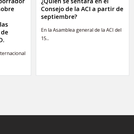
 borrador
¿Quién se sentará en el
sobre
Consejo de la ACI a partir de
septiembre?
las
En la Asamblea general de la ACI del
 de
15...
D.
nternacional