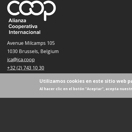
Avenue Milcamps 105
1030 Brussels, Belgium
ica@ica.coop
+32 (2) 743 10 30
Utilizamos cookies en este sitio web p
Al hacer clic en el botón "Aceptar", acepta nuestr