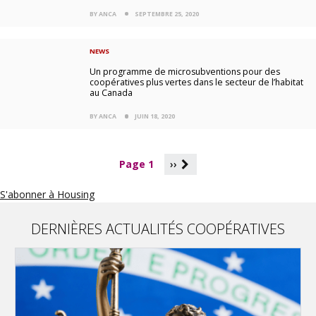
BY ANCA
SEPTEMBRE 25, 2020
NEWS
Un programme de microsubventions pour des
coopératives plus vertes dans le secteur de l’habitat
au Canada
BY ANCA
JUIN 18, 2020
P
Page 1
››
a
g
S'abonner à Housing
i
n
a
DERNIÈRES ACTUALITÉS COOPÉRATIVES
t
i
o
n