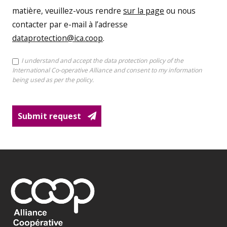
matière, veuillez-vous rendre
sur la page
ou nous
contacter par e-mail à l’adresse
dataprotection@ica.coop
.
I understand and accept the data protection policy of the
TERMS
International Co-operative Alliance and consent to my information
AND
being used as per the policy.
CONDITIONS
CHECKBOX
Submit request