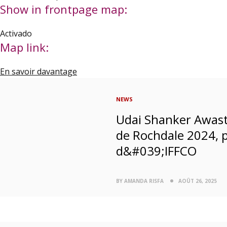
Show in frontpage map:
Activado
Map link:
En savoir davantage
NEWS
Udai Shanker Awasth
de Rochdale 2024, p
d&#039;IFFCO
BY AMANDA RISFA
AOÛT 26, 2025