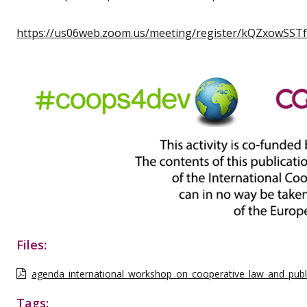
https://us06web.zoom.us/meeting/register/kQZxowSST
Files:
agenda_international_workshop_on_cooperative_law_and_public
Tags: