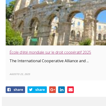
École d'été mondiale sur le droit coopératif 2025
The International Cooperative Alliance and ...
AGOSTO 23, 2025
Share
share
share
this
article