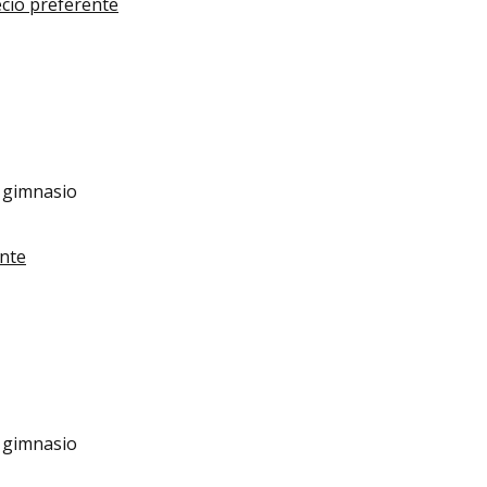
ecio preferente
 y gimnasio
ente
 y gimnasio