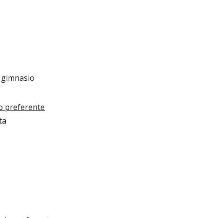
 y gimnasio
io preferente
sta