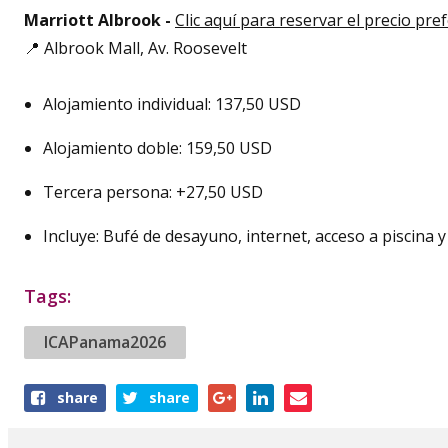
Marriott Albrook -
Clic aquí para reservar el precio pre
📍 Albrook Mall, Av. Roosevelt
Alojamiento individual: 137,50 USD
Alojamiento doble: 159,50 USD
Tercera persona: +27,50 USD
Incluye: Bufé de desayuno, internet, acceso a piscina
Tags:
ICAPanama2026
Share
share
share
this
article