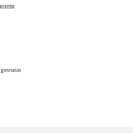
ferente
 y gimnasio