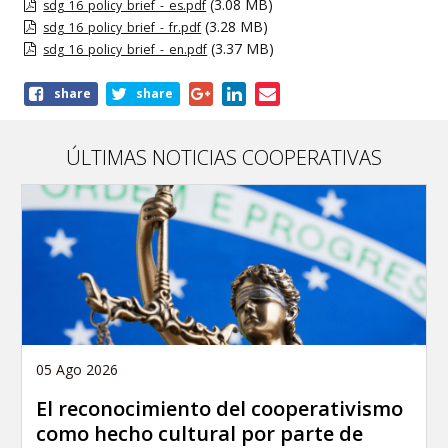
(3.08 MB)
sdg_16_policy_brief_-_es.pdf
(3.28 MB)
sdg_16_policy_brief_-_fr.pdf
(3.37 MB)
sdg_16_policy_brief_-_en.pdf
Share
share
share
this
article
ÚLTIMAS NOTICIAS COOPERATIVAS
05 Ago 2026
El reconocimiento del cooperativismo
como hecho cultural por parte de