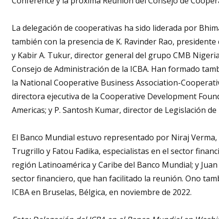
Conference y la próxima Reunión del Consejo de Cooperat
La delegación de cooperativas ha sido liderada por Bhi
también con la presencia de K. Ravinder Rao, presidente 
y Kabir A. Tukur, director general del grupo CMB Nige
Consejo de Administración de la ICBA. Han formado tamb
la National Cooperative Business Association-Cooperati
directora ejecutiva de la Cooperative Development Founda
Americas; y P. Santosh Kumar, director de Legislación de 
El Banco Mundial estuvo representado por Niraj Verma, 
Trugrillo y Fatou Fadika, especialistas en el sector financ
región Latinoamérica y Caribe del Banco Mundial; y Juan
sector financiero, que han facilitado la reunión. Ono tam
ICBA en Bruselas, Bélgica, en noviembre de 2022.