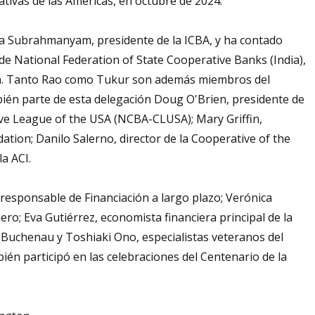
ivas de las Américas, en octubre de 2024.
ma Subrahmanyam, presidente de la ICBA, y ha contado
de National Federation of State Cooperative Banks (India),
ria. Tanto Rao como Tukur son además miembros del
ién parte de esta delegación Doug O'Brien, presidente de
ve League of the USA (NCBA-CLUSA); Mary Griffin,
tion; Danilo Salerno, director de la Cooperative of the
la ACI.
responsable de Financiación a largo plazo; Verónica
iero; Eva Gutiérrez, economista financiera principal de la
 Buchenau y Toshiaki Ono, especialistas veteranos del
bién participó en las celebraciones del Centenario de la