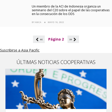
Un miembro de la ACI de Indonesia organiza un
seminario del C20 sobre el papel de las cooperativas
en la consecución de los ODS
BY ANCA
MAYO 10, 2022
P
‹‹
Página 2
››
a
g
Suscribirse a Asia Pacific
i
n
a
ÚLTIMAS NOTICIAS COOPERATIVAS
c
i
ó
n