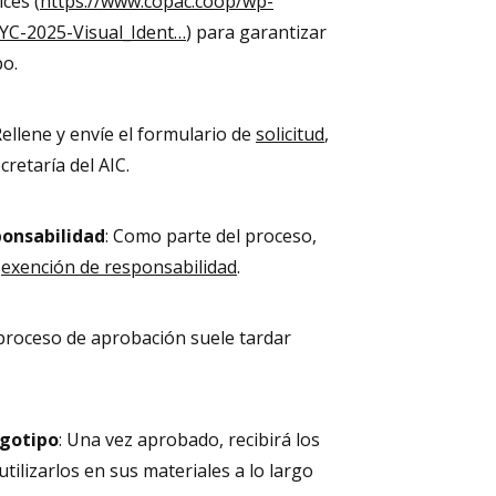
ces (
https://www.copac.coop/wp-
YC-2025-Visual_Ident…
) para garantizar
po.
Rellene y envíe el formulario de
solicitud
,
cretaría del AIC.
ponsabilidad
: Como parte del proceso,
a
exención de responsabilidad
.
l proceso de aprobación suele tardar
ogotipo
: Una vez aprobado, recibirá los
utilizarlos en sus materiales a lo largo