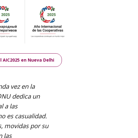
l AIC2025 en Nueva Delhi
nda vez en la
 ONU dedica un
l a las
no es casualidad.
s, movidas por su
 las