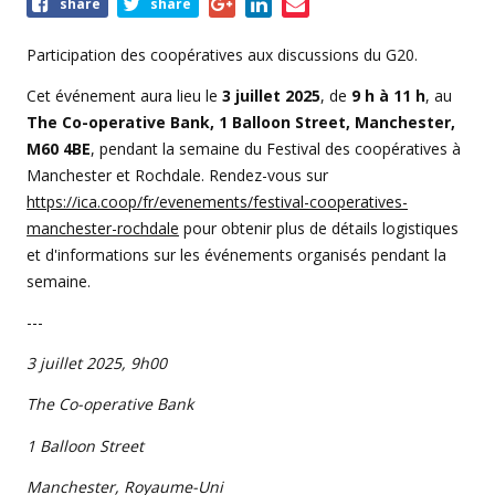
Share
share
share
this
event
Participation des coopératives aux discussions du G20.
Cet événement aura lieu le
3 juillet 2025
, de
9 h à 11 h
, au
The Co-operative Bank, 1 Balloon Street, Manchester,
M60 4BE
, pendant la semaine du Festival des coopératives à
Manchester et Rochdale. Rendez-vous sur
https://ica.coop/fr/evenements/festival-cooperatives-
manchester-rochdale
pour obtenir plus de détails logistiques
et d'informations sur les événements organisés pendant la
semaine.
---
3 juillet 2025, 9h00
The Co-operative Bank
1 Balloon Street
Manchester, Royaume-Uni