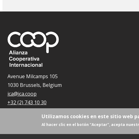
Avenue Milcamps 105
1030 Brussels, Belgium
ica@ica.coop
+32 (2) 743 10 30
Utilizamos cookies en este sitio web p
Al hacer clic en el botón "Aceptar", acepta nuestr