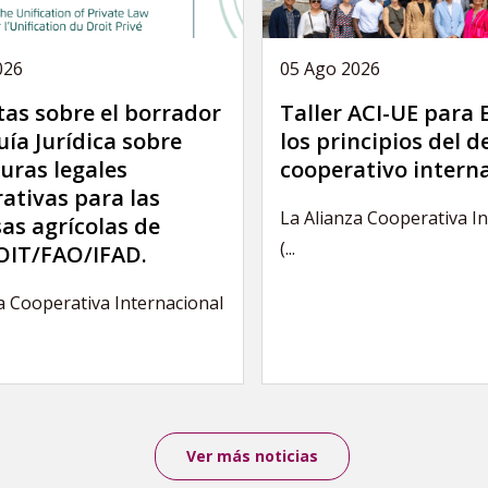
026
05 Ago 2026
as sobre el borrador
Taller ACI-UE para
uía Jurídica sobre
los principios del 
uras legales
cooperativo intern
ativas para las
La Alianza Cooperativa I
as agrícolas de
(...
IT/FAO/IFAD.
a Cooperativa Internacional
Ver más noticias