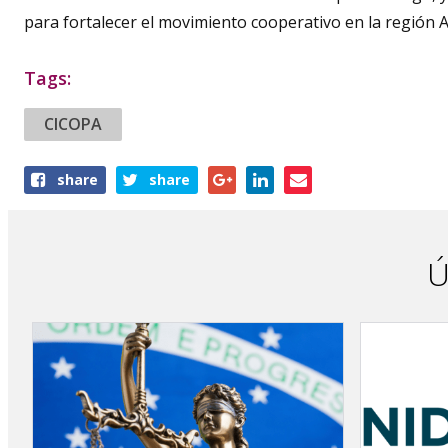
para fortalecer el movimiento cooperativo en la región A
Tags:
CICOPA
Share
share
share
this
article
Ú