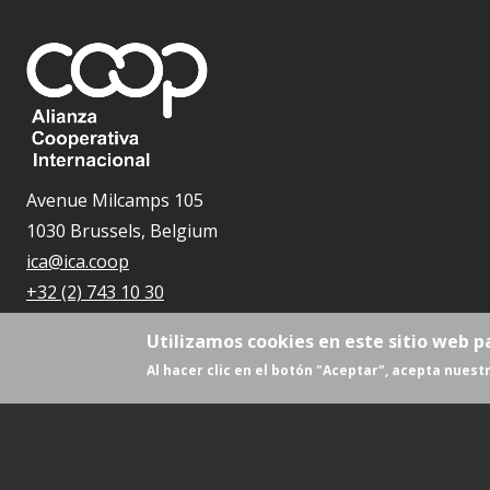
Avenue Milcamps 105
1030 Brussels, Belgium
ica@ica.coop
+32 (2) 743 10 30
Utilizamos cookies en este sitio web p
Al hacer clic en el botón "Aceptar", acepta nuestr