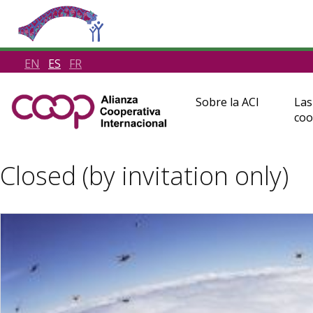
EN
ES
FR
Sobre la ACI
Las
coo
Closed (by invitation only)