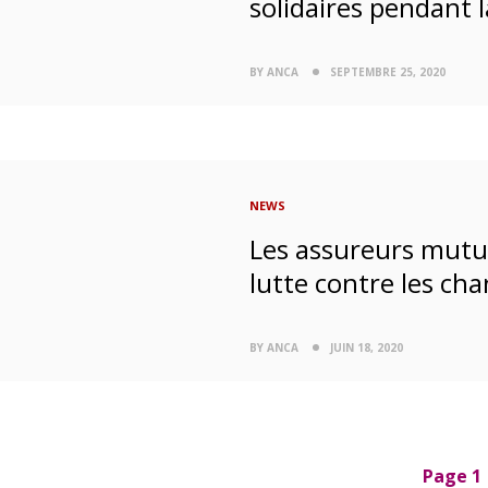
solidaires pendant
BY ANCA
SEPTEMBRE 25, 2020
NEWS
Les assureurs mutua
lutte contre les ch
BY ANCA
JUIN 18, 2020
P
Page 1