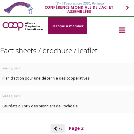
13 – 18 septembre 2026, Panama
CONFÉRENCE MONDIALE DE L’ACI ET
ASSEMBLÉES
Become a member
Fact sheets / brochure / leaflet
AVRIL 6, 2017
Plan d’action pour une décennie des coopératives
MARS 7, 2012
Lauréats du prix des pionniers de Rochdale
P
‹‹
Page 2
a