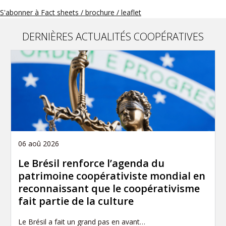
g
S'abonner à Fact sheets / brochure / leaflet
i
n
a
DERNIÈRES ACTUALITÉS COOPÉRATIVES
t
i
o
n
06 aoû 2026
Le Brésil renforce l’agenda du
patrimoine coopérativiste mondial en
reconnaissant que le coopérativisme
fait partie de la culture
Le Brésil a fait un grand pas en avant…