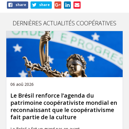
Share
share
share
this
article
DERNIÈRES ACTUALITÉS COOPÉRATIVES
06 aoû 2026
Le Brésil renforce l’agenda du
patrimoine coopérativiste mondial en
reconnaissant que le coopérativisme
fait partie de la culture
Le Brésil a fait un grand pas en avant…