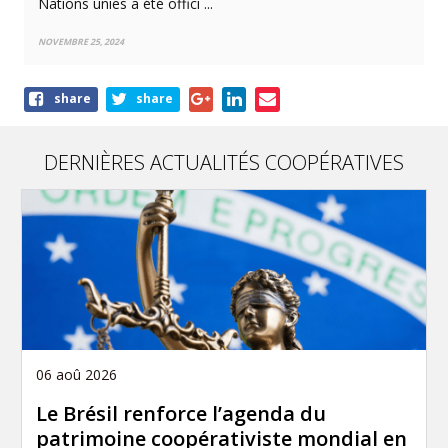
Nations unies a été offici ...
NOVEMBRE 25, 2024
Share
share
share
this
article
DERNIÈRES ACTUALITÉS COOPÉRATIVES
06 aoû 2026
Le Brésil renforce l’agenda du
patrimoine coopérativiste mondial en