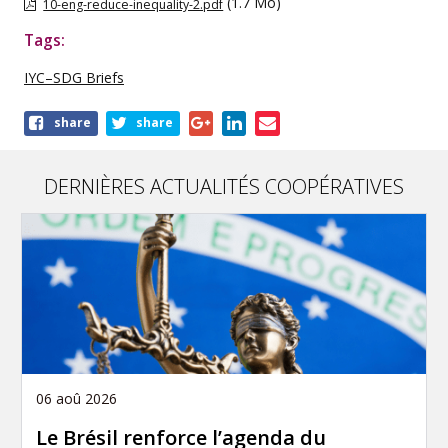
(1.7 Mo)
10-eng-reduce-inequality-2.pdf
Tags:
IYC–SDG Briefs
Share
share
share
this
publication
DERNIÈRES ACTUALITÉS COOPÉRATIVES
06 aoû 2026
Le Brésil renforce l’agenda du