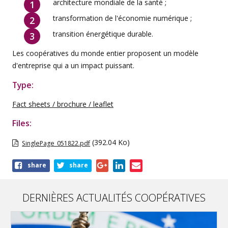
architecture mondiale de la santé ;
transformation de l'économie numérique ;
transition énergétique durable.
Les coopératives du monde entier proposent un modèle
d'entreprise qui a un impact puissant.
Type:
Fact sheets / brochure / leaflet
Files:
(392.04 Ko)
SinglePage_051822.pdf
Share
share
share
this
publication
DERNIÈRES ACTUALITÉS COOPÉRATIVES