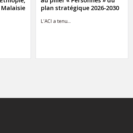
'Éthiopie,
au pilier « Personnes » du
a Malaisie
plan stratégique 2026-2030
L'ACI a tenu…