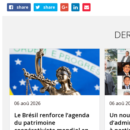
Share
share
share
this
publication
DER
06 aoû 2026
06 aoû 2
Le Brésil renforce l’agenda
Un nou
du patrimoine
d’admin