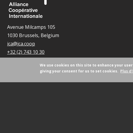
Avenue Milcamps 105
1030 Brussels, Belgium
ica@ica.coop
+32 (2) 743 10 30
We use cookies on this site to enhance your use
Plus d'
giving your consent for us to set cookies.