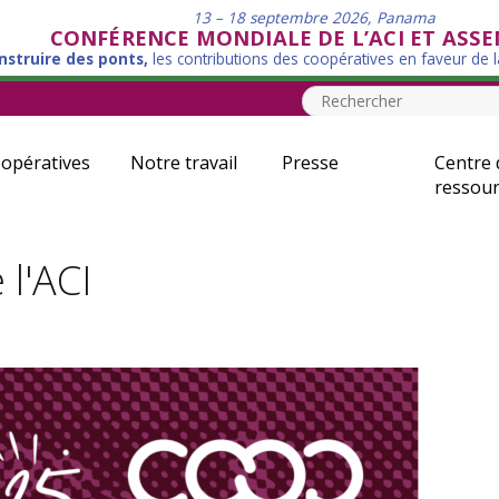
13 – 18 septembre 2026, Panama
CONFÉRENCE MONDIALE DE L’ACI ET ASS
nstruire des ponts,
les contributions des coopératives en faveur de 
opératives
Notre travail
Presse
Centre 
ressour
 l'ACI