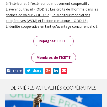
à l'intérieur et à l'extérieur du mouvement coopératif :
L'avenir du travail
–
ODD 8
;
Les droits de l'homme dans les
chaînes de valeur
–
ODD 12
;
Le
Moniteur mondial des
coopératives
(WCM) et l'action climatique
–
ODD 13
;
L'
I
dentité coopérative en tant qu'avantage concurrentiel clé
.
Rejoignez l'ICETT
Membres de l'ICETT
Share
share
share
this
page
DERNIÈRES ACTUALITÉS COOPÉRATIVES