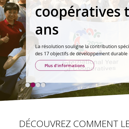
tives tous les 10
la contribution spécifique des coopératives à la réalisation
veloppement durable (ODD).
DÉCOUVREZ COMMENT LES