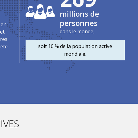
millions de
personnes
t en
dans le monde,
 et
ires
soit 10 % de la population active
iété.
mondiale.
IVES