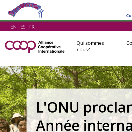
Co
EN
ES
FR
Qui sommes
Co
nous?
proclame une
nternationale des