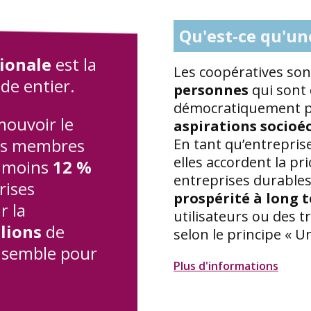
Qu'est-ce qu'un
tionale
est la
Les coopératives so
de entier.
personnes
qui sont 
démocratiquement p
mouvoir le
aspirations socio
les membres
En tant qu’entreprise
elles accordent la prio
u moins
12 %
entreprises durable
rises
prospérité à long 
r la
utilisateurs ou des t
llions
de
selon le principe « U
ensemble pour
Plus d'informations